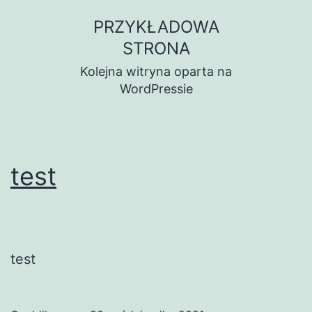
Przejdź
PRZYKŁADOWA
do
STRONA
treści
Kolejna witryna oparta na
WordPressie
test
test